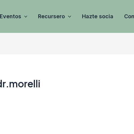
Eventos
Recursero
Hazte socia
Con
r.morelli