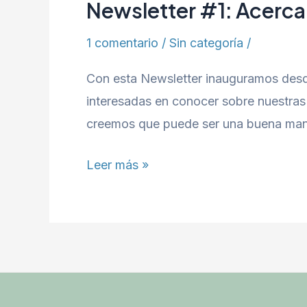
Newsletter #1: Acerca 
1 comentario
/
Sin categoría
/
Con esta Newsletter inauguramos desde
interesadas en conocer sobre nuestras
creemos que puede ser una buena maner
Newsletter
Leer más »
#1:
Acerca
de
la
interseccionalidad