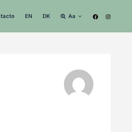
tacto
EN
DK
Aa